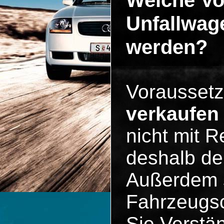
Welche V
Unfallwage
werden?
Vorausset
verkaufen
nicht mit R
deshalb der
Außerdem s
Fahrzeugsc
Sie Verstän