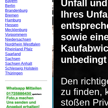
Unfall un
Bayern
Berlin
Brandenburg
Ihres Unf
Bremen
Hamburg
entsprech
Hessen
Mecklenburg
sowie eine
Vorpommern
Niedersachsen
Nordrhein Westfalen
Kaufabwic
Rheinland Pfalz
Saarland
unbedingt 
Sachsen
Sachsen Anhalt
Schleswig Holstein
Thüringen
Den richti
zu finden, 
stoßen Pri