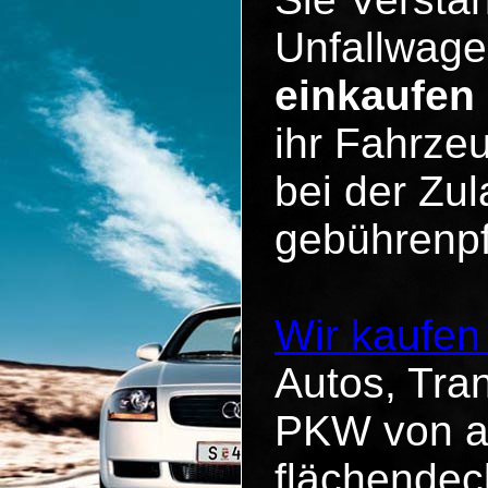
Unfallwage
einkaufen
ihr Fahrzeu
bei der Zul
gebührenpf
Wir kaufen
Autos, Tra
PKW von al
flächendec