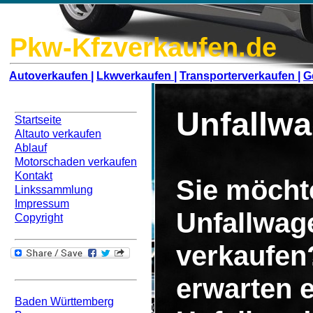
Pkw-Kfzverkaufen.de
Autoverkaufen |
Lkwverkaufen |
Transporterverkaufen |
G
Navigation
Unfallwa
Startseite
Altauto verkaufen
Ablauf
Motorschaden verkaufen
Kontakt
Sie möcht
Linkssammlung
Impressum
Unfallwag
Copyright
verkaufen
Bundesweit
erwarten 
Baden Württemberg