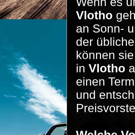
Wenn es 
Vlotho
geht
an Sonn- u
der üblich
können sie
in
Vlotho
a
einen Term
und entsche
Preisvorste