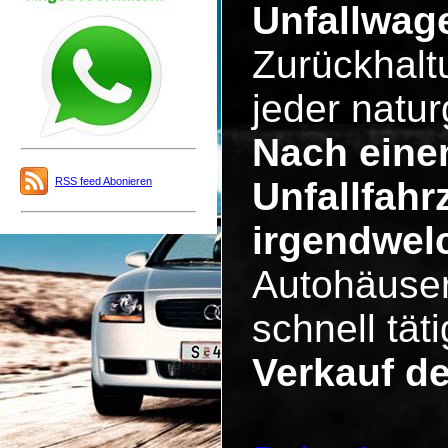
Unfallwage
Zurückhalt
jeder natu
Nach eine
RSS feed Abonieren
Unfallfahr
irgendwel
Autohäuser
schnell tä
Verkauf d