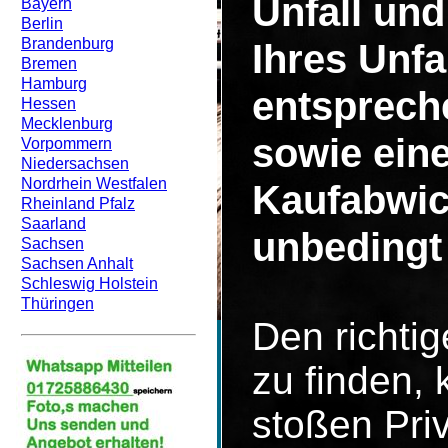
Unfall un
Bayern
Berlin
Brandenburg
Ihres Unf
Bremen
Hamburg
entsprech
Hessen
Mecklenburg
sowie eine
Vorpommern
Niedersachsen
Nordrhein Westfalen
Kaufabwic
Rheinland Pfalz
Saarland
unbedingt 
Sachsen
Sachsen Anhalt
Schleswig Holstein
Thüringen
Den richti
zu finden, 
stoßen Pri