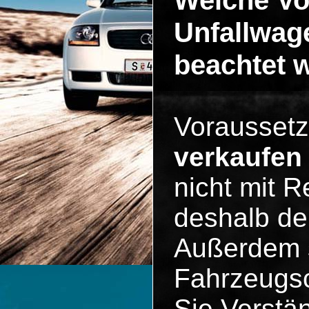
Welche V
Unfallwag
beachtet 
Vorausset
verkaufen
nicht mit R
deshalb der
Außerdem s
Fahrzeugsc
Sie Verstän