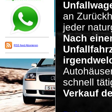
Unfallwag
an Zurückh
jeder natu
Nach eine
RSS feed Abonieren
Unfallfahr
irgendwel
Autohäuser
schnell tä
Verkauf d