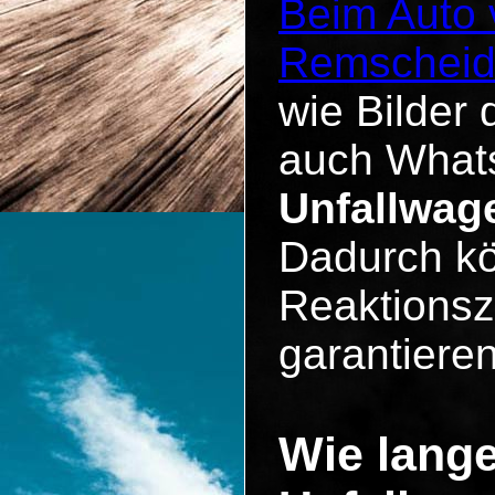
Beim Auto 
Remschei
wie Bilder 
auch Whats
Unfallwag
Dadurch kö
Reaktionsz
garantieren
Wie lange