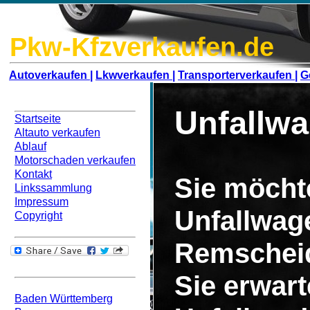
Pkw-Kfzverkaufen.de
Autoverkaufen |
Lkwverkaufen |
Transporterverkaufen |
G
Navigation
Unfallw
Startseite
Altauto verkaufen
Ablauf
Motorschaden verkaufen
Kontakt
Sie möcht
Linkssammlung
Impressum
Unfallwag
Copyright
Remscheid
Bundesweit
Sie erwar
Baden Württemberg