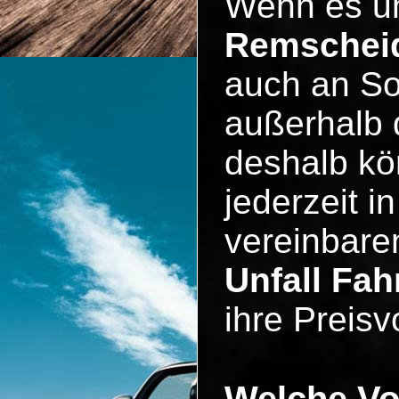
Wenn es 
Remschei
auch an So
außerhalb 
deshalb kö
jederzeit i
vereinbare
Unfall Fa
ihre Preisv