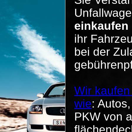
Unfallwage
einkaufen
ihr Fahrzeu
bei der Zul
gebührenpf
Wir kaufe
wie
: Autos
PKW von al
flächende