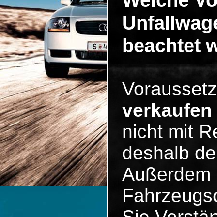
Welche V
Unfallwag
beachtet 
Vorausset
verkaufen
nicht mit R
deshalb der
Außerdem s
Fahrzeugsc
Sie Verstän