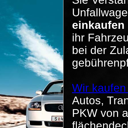
Unfallwage
einkaufen
ihr Fahrzeu
bei der Zul
gebührenpf
Wir kaufen
Autos, Tra
PKW von al
flächendec