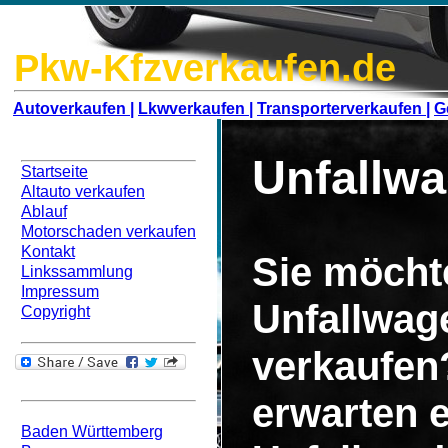
Pkw-Kfzverkaufen.de
Autoverkaufen |
Lkwverkaufen |
Transporterverkaufen |
G
Navigation
Unfallwa
Startseite
Altauto verkaufen
Ablauf
Motorschaden verkaufen
Kontakt
Sie möcht
Linkssammlung
Impressum
Unfallwag
Copyright
verkaufen
Bundesweit
erwarten 
Baden Württemberg