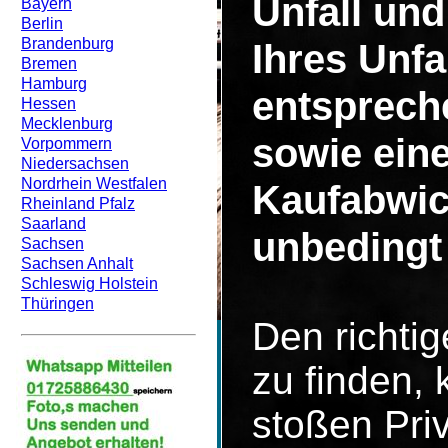
Unfall un
Bayern
Berlin
Brandenburg
Ihres Unf
Bremen
Hamburg
entsprech
Hessen
Mecklenburg
sowie eine
Vorpommern
Niedersachsen
Nordrhein Westfalen
Kaufabwic
Rheinland Pfalz
Saarland
unbedingt 
Sachsen
Sachsen Anhalt
Schleswig Holstein
Thüringen
Den richti
zu finden, 
stoßen Pri