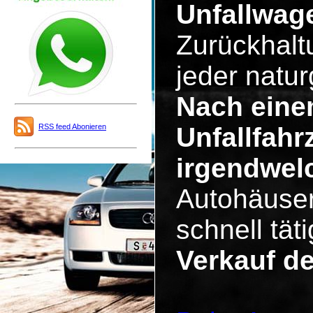
Unfallwag
Zurückhalt
jeder natu
Nach eine
RSS feed Abonieren
Unfallfahr
irgendwel
Autohäuser
schnell tä
Verkauf d