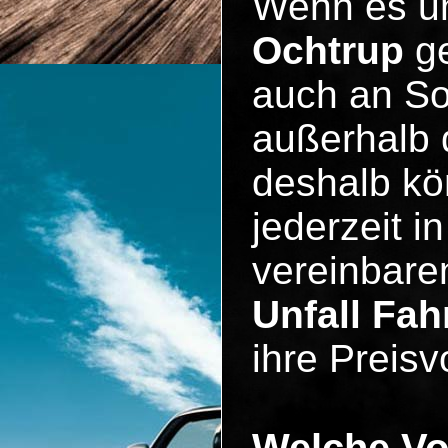
Wenn es 
Ochtrup
ge
auch an So
außerhalb 
deshalb kö
jederzeit i
vereinbare
Unfall Fa
ihre Preisv