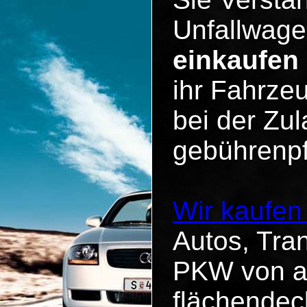
Unfallwage
einkaufen
ihr Fahrzeu
bei der Zul
gebührenpf
Wir kaufen
Autos, Tra
PKW von al
flächende