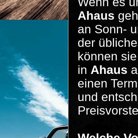
Wenn es 
Ahaus
geht
an Sonn- u
der üblich
können sie
in
Ahaus
a
einen Term
und entsche
Preisvorste