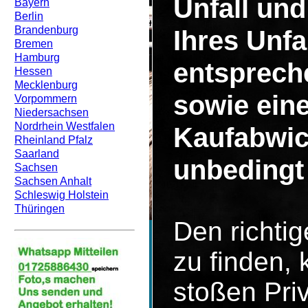
Unfall un
Bayern
Berlin
Brandenburg
Ihres Unf
Bremen
Hamburg
entsprech
Hessen
Mecklenburg
sowie eine
Vorpommern
Niedersachsen
Nordrhein Westfalen
Kaufabwic
Rheinland Pfalz
Saarland
unbedingt 
Sachsen
Sachsen Anhalt
Schleswig Holstein
Thüringen
Den richti
zu finden, 
stoßen Pri