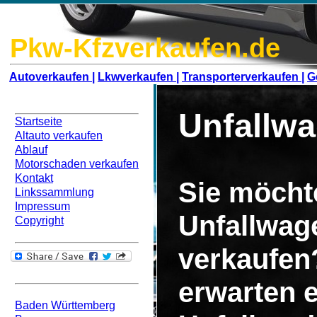
Pkw-Kfzverkaufen.de
Autoverkaufen |
Lkwverkaufen |
Transporterverkaufen |
G
Navigation
Unfallw
Startseite
Altauto verkaufen
Ablauf
Motorschaden verkaufen
Kontakt
Sie möcht
Linkssammlung
Impressum
Unfallwag
Copyright
verkaufen
Bundesweit
erwarten 
Baden Württemberg