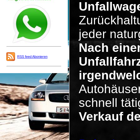
Unfallwag
Zurückhalt
jeder natu
Nach eine
RSS feed Abonieren
Unfallfahr
irgendwel
Autohäuser
schnell tä
Verkauf d