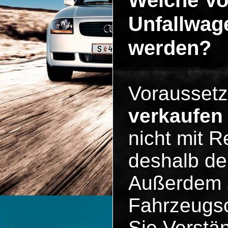
Welche V
Unfallwag
werden?
Vorausset
verkaufen
nicht mit R
deshalb der
Außerdem s
Fahrzeugsc
Sie Verstän