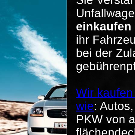
Unfallwage
einkaufen
ihr Fahrzeu
bei der Zul
gebührenpf
Wir kaufen
wie
: Autos
PKW von al
flächendec