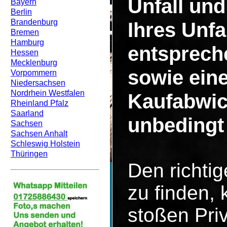
Unfall un
Bayern
Berlin
Brandenburg
Ihres Unf
Bremen
Hamburg
entsprech
Hessen
Mecklenburg
sowie eine
Vorpommern
Niedersachsen
Nordrhein Westfalen
Kaufabwic
Rheinland Pfalz
Saarland
unbedingt 
Sachsen
Sachsen Anhalt
Schleswig Holstein
Thüringen
Den richti
zu finden, 
stoßen Pri