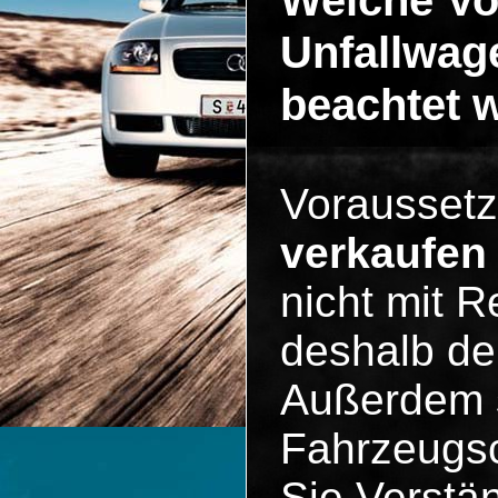
Welche V
Unfallwag
beachtet 
Vorausset
verkaufen
nicht mit R
deshalb der
Außerdem s
Fahrzeugsc
Sie Verstän