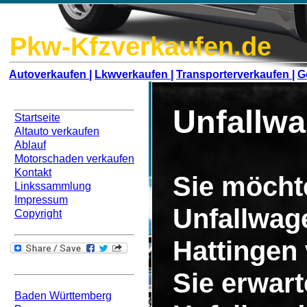
Pkw-Kfzverkaufen.de
Autoverkaufen |
Lkwverkaufen |
Transporterverkaufen |
G
Navigation
Unfallwa
Startseite
Altauto verkaufen
Ablauf
Motorschaden verkaufen
Kontakt
Sie möcht
Linkssammlung
Impressum
Unfallwag
Copyright
Hattingen
Bundesweit
Sie erwar
Baden Württemberg