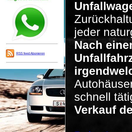
Unfallwage
Zurückhalt
jeder natu
Nach eine
RSS feed Abonieren
Unfallfahr
irgendwel
Autohäuser
schnell tä
Verkauf d