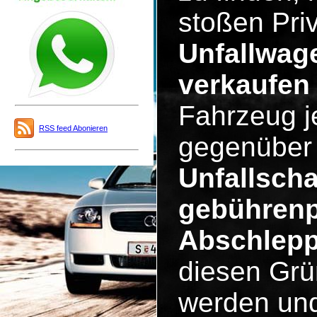
stoßen Pri
Unfallwag
verkaufen
Fahrzeug j
RSS feed Abonieren
gegenüber 
Unfallscha
gebührenpf
Abschlepp
diesen Grün
werden un