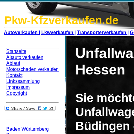
Pkw-Kfzverkaufen.de
Autoverkaufen |
Lkwverkaufen |
Transporterverkaufen |
G
Navigation
Unfallwa
Startseite
Altauto verkaufen
Ablauf
Hessen
Motorschaden verkaufen
Kontakt
Linkssammlung
Impressum
Copyright
Sie möcht
Unfallwag
Bundesweit
Büdingen 
Baden Württemberg