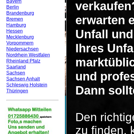
Bayern
verkaufen
Berlin
Brandenburg
erwarten 
Bremen
Hamburg
Unfall un
Hessen
Mecklenburg
Vorpommern
Ihres Unf
Niedersachsen
Nordrhein Westfalen
marktüblic
Rheinland Pfalz
Saarland
und profe
Sachsen
Sachsen Anhalt
Schleswig Holstein
Dann sollt
Thüringen
Den richti
zu finden, 