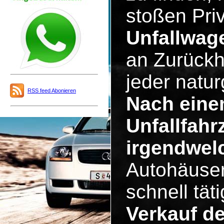
stoßen Pri
Unfallwag
an Zurückh
jeder natu
RSS feed Abonieren
Nach eine
Unfallfahr
irgendwel
Autohäuser
schnell tä
Verkauf d