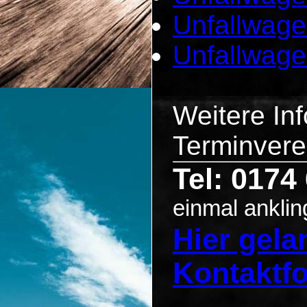
Unfallwage
Unfallwage
Weitere In
Terminvere
Tel: 0174
einmal anklin
Hier gel
Kontaktf