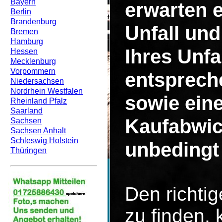
Bayern
erwarten 
Berlin
Brandenburg
Unfall un
Bremen
Hamburg
Ihres Unf
Hessen
Mecklenburg
Vorpommern
entsprech
Niedersachsen
Nordrhein Westfalen
sowie eine
Rheinland Pfalz
Saarland
Kaufabwic
Sachsen
Sachsen Anhalt
Schleswig Holstein
unbedingt 
Thüringen
Den richti
zu finden, 