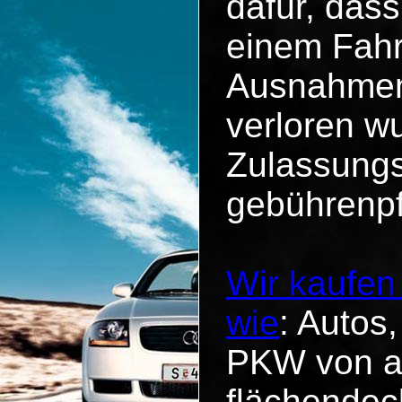
dafür, dass
einem Fahr
Ausnahmen 
verloren wu
Zulassungs
gebührenpf
Wir kaufen
wie
: Autos
PKW von al
flächendec