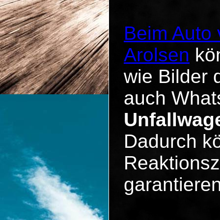
Beim Auto 
Arolsen
kön
wie Bilder 
auch Whats
Unfallwag
Dadurch kö
Reaktionsz
garantieren