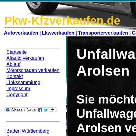
Pkw-Kfzverkaufen.de
Autoverkaufen |
Lkwverkaufen |
Transporterverkaufen |
G
Navigation
Unfallw
Startseite
Altauto verkaufen
Ablauf
Arolsen
Motorschaden verkaufen
Kontakt
Linkssammlung
Impressum
Copyright
Sie möcht
Unfallwag
Bundesweit
Arolsen v
Baden Württemberg