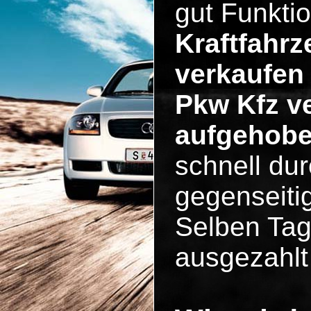
gut Funkti
Kraftfahrz
verkaufen 
Pkw Kfz ve
aufgehob
schnell dur
gegenseiti
Selben Tag
ausgezahlt