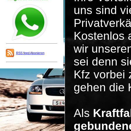
uns sind vi
Privatverk
Kostenlos 
wir unsere
RSS feed Abonieren
sei denn s
Kfz vorbei 
gehen die 
Als
Kraftf
gebundene