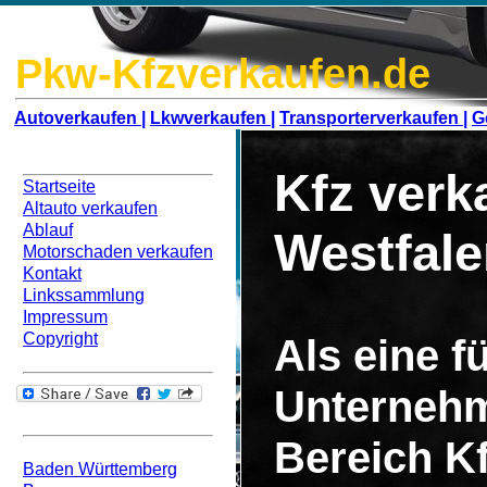
Pkw-Kfzverkaufen.de
Autoverkaufen |
Lkwverkaufen |
Transporterverkaufen |
G
Navigation
Kfz verk
Startseite
Altauto verkaufen
Ablauf
Westfal
Motorschaden verkaufen
Kontakt
Linkssammlung
Impressum
Copyright
Als eine 
Unterneh
Bundesweit
Bereich
Kf
Baden Württemberg