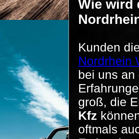
Wie wird 
Nordrhein
Kunden di
Nordrhein 
bei uns an 
Erfahrunge
groß, die 
Kfz
können 
oftmals au