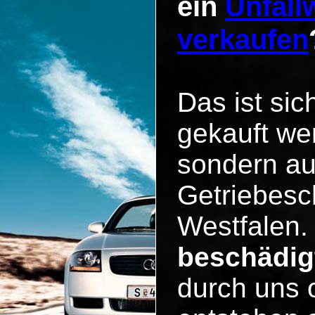
ein
Unfall
verkaufen
Das ist sic
gekauft we
sondern au
Getriebes
Westfalen
beschädig
durch uns o