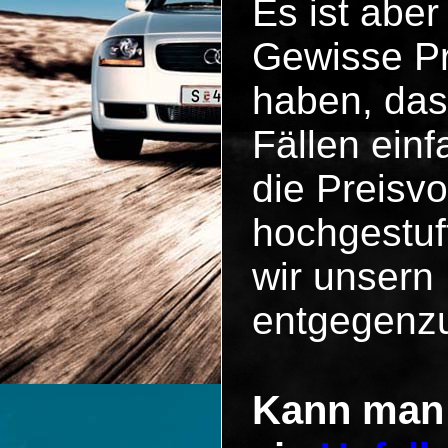
Es ist abe
Gewisse Pre
haben, das
Fällen einf
die Preisv
hochgestuft
wir unsern
entgegenz
Kann man 