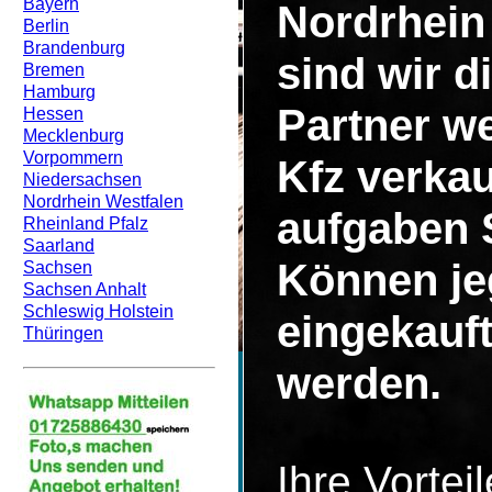
Bayern
Nordrhein
Berlin
Brandenburg
sind wir d
Bremen
Hamburg
Partner we
Hessen
Mecklenburg
Vorpommern
Kfz verka
Niedersachsen
Nordrhein Westfalen
aufgaben 
Rheinland Pfalz
Saarland
Können je
Sachsen
Sachsen Anhalt
Schleswig Holstein
eingekauft
Thüringen
werden.
Ihre Vortei