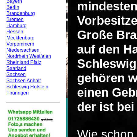
Bayern
mindesten
Berlin
Brandenburg
Vorbesitze
Bremen
Hamburg
Große Bra
Hessen
Mecklenburg
Vorpommern
auf den H
Niedersachsen
Nordrhein Westfalen
Schleswig 
Rheinland Pfalz
Saarland
gehören w
Sachsen
Sachsen Anhalt
Schleswig Holstein
einen Geb
Thüringen
der ist be
Wie schon 