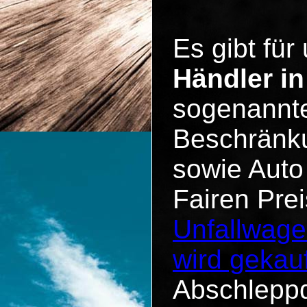
Es gibt für
Händler in
sogenannte
Beschränku
sowie Auto
Fairen Pre
Unfallwage
wird gekauf
Abschleppd