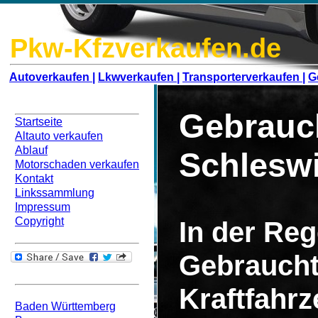
Pkw-Kfzverkaufen.de
Autoverkaufen |
Lkwverkaufen |
Transporterverkaufen |
G
Navigation
Gebrauc
Startseite
Altauto verkaufen
Ablauf
Schleswi
Motorschaden verkaufen
Kontakt
Linkssammlung
Impressum
Copyright
In der Rege
Gebraucht
Bundesweit
Kraftfahr
Baden Württemberg