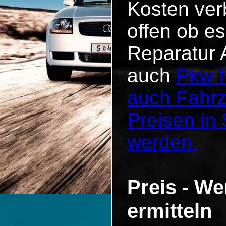
Kosten verb
offen ob es
Reparatur 
auch
Pkw f
auch Fahr
Preisen in
werden.
Preis - We
ermitteln