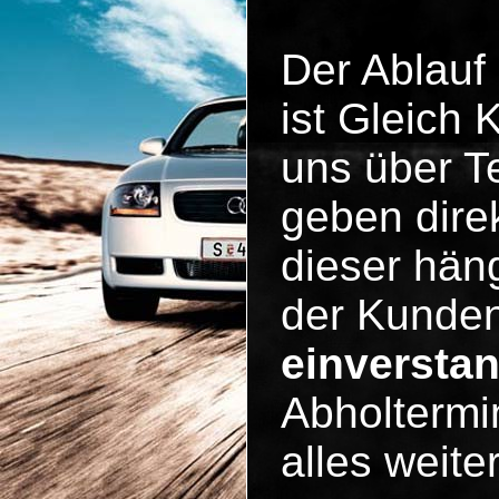
Der Ablauf
ist Gleich
uns über Te
geben dire
dieser häng
der Kunde
einversta
Abholtermi
alles weit