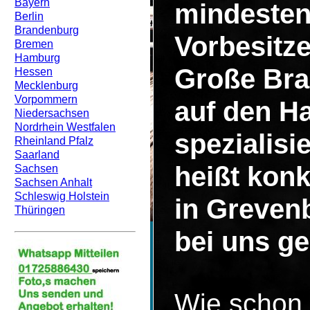
Bayern
mindesten
Berlin
Brandenburg
Vorbesitze
Bremen
Hamburg
Große Bra
Hessen
Mecklenburg
Vorpommern
auf den H
Niedersachsen
Nordrhein Westfalen
spezialisi
Rheinland Pfalz
Saarland
heißt kon
Sachsen
Sachsen Anhalt
Schleswig Holstein
in Grevenb
Thüringen
bei uns ge
Wie schon 