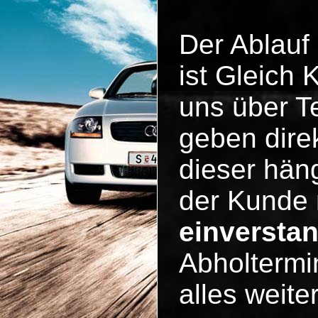
Der Ablauf
ist Gleich
uns über Te
geben dire
dieser häng
der Kunde 
einversta
Abholtermi
alles weit