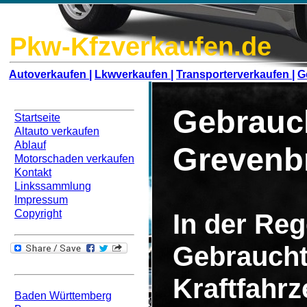
Pkw-Kfzverkaufen.de
Autoverkaufen |
Lkwverkaufen |
Transporterverkaufen |
G
Navigation
Gebrauc
Startseite
Altauto verkaufen
Ablauf
Grevenb
Motorschaden verkaufen
Kontakt
Linkssammlung
Impressum
Copyright
In der Rege
Gebraucht
Bundesweit
Kraftfahr
Baden Württemberg