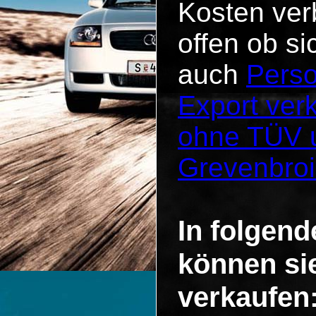
Kosten verb
offen ob si
auch
Perso
Export ver
ohne TÜV u
Grevenbroi
In folgend
können si
verkaufen