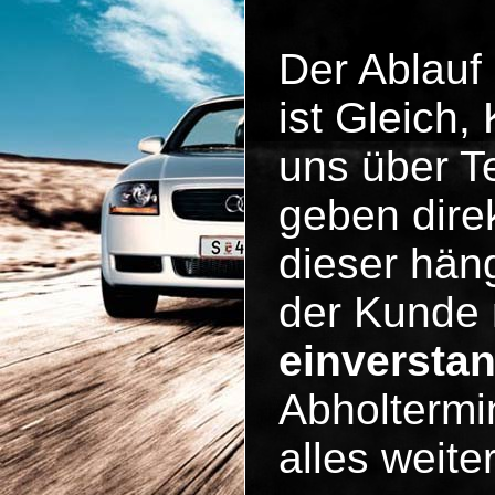
Der Ablauf
ist Gleich
uns über Te
geben dire
dieser häng
der Kunde 
einversta
Abholtermi
alles weit