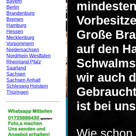
Bayern
mindesten
Berlin
Brandenburg
Vorbesitze
Bremen
Hamburg
Große Bra
Hessen
Mecklenburg
Vorpommern
auf den H
Niedersachsen
Nordrhein Westfalen
Schwalmst
Rheinland Pfalz
Saarland
wir auch d
Sachsen
Sachsen Anhalt
Schleswig Holstein
Gebraucht
Thüringen
ist bei un
Wie schon 