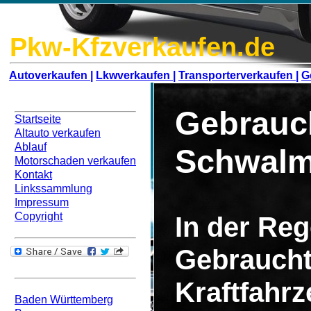
Pkw-Kfzverkaufen.de
Autoverkaufen |
Lkwverkaufen |
Transporterverkaufen |
G
Navigation
Gebrauc
Startseite
Altauto verkaufen
Ablauf
Schwalm
Motorschaden verkaufen
Kontakt
Linkssammlung
Impressum
Copyright
In der Rege
Gebraucht
Bundesweit
Kraftfahr
Baden Württemberg