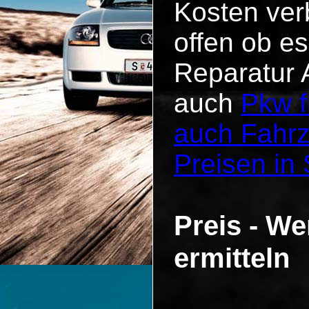
Kosten verb
offen ob es
Reparatur 
auch
Pkw f
auch Fahr
Preisen in
Preis - We
ermitteln