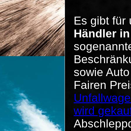
Es gibt für
Händler i
sogenannte
Beschränku
sowie Auto
Fairen Pre
Unfallwage
wird gekauf
Abschleppd