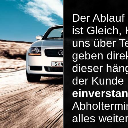
Der Ablauf
ist Gleich
uns über Te
geben dire
dieser häng
der Kunde 
einversta
Abholtermi
alles weit