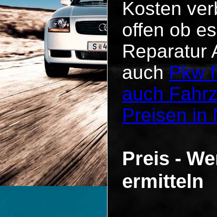
Kosten verb
offen ob es
Reparatur 
auch
Pkw f
auch Fahr
Preisen in
Preis - We
ermitteln