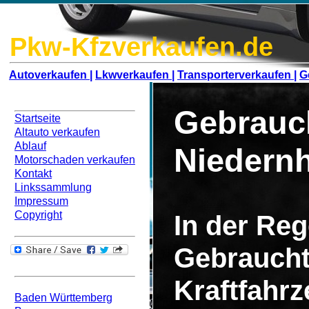
Pkw-Kfzverkaufen.de
Autoverkaufen |
Lkwverkaufen |
Transporterverkaufen |
G
Navigation
Gebrauc
Startseite
Altauto verkaufen
Ablauf
Niedern
Motorschaden verkaufen
Kontakt
Linkssammlung
Impressum
Copyright
In der Rege
Gebraucht
Bundesweit
Kraftfahr
Baden Württemberg