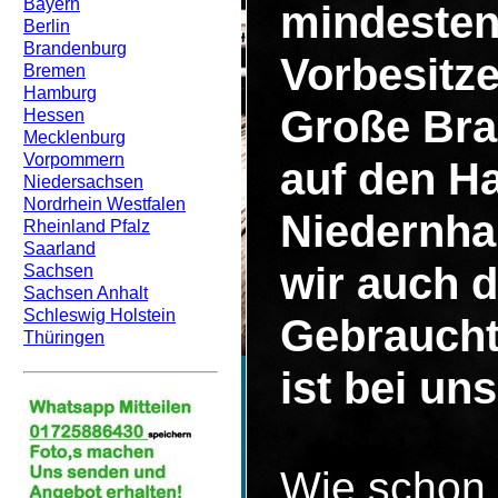
Bayern
mindesten
Berlin
Brandenburg
Vorbesitze
Bremen
Hamburg
Große Bra
Hessen
Mecklenburg
Vorpommern
auf den H
Niedersachsen
Nordrhein Westfalen
Niedernha
Rheinland Pfalz
Saarland
wir auch d
Sachsen
Sachsen Anhalt
Schleswig Holstein
Gebraucht
Thüringen
ist bei un
Wie schon 