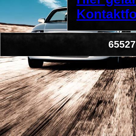
Kontaktf
65527