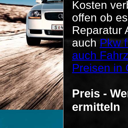
Kosten verb
offen ob es
Reparatur 
auch
Pkw f
auch Fahr
Preisen in
Preis - We
ermitteln