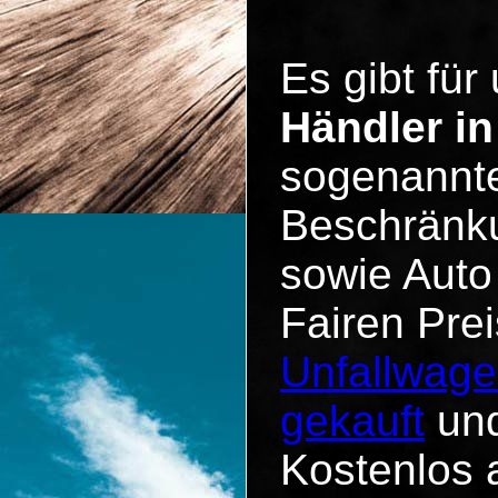
Es gibt für
Händler i
sogenannte
Beschränku
sowie Auto
Fairen Pre
Unfallwage
gekauft
und
Kostenlos 