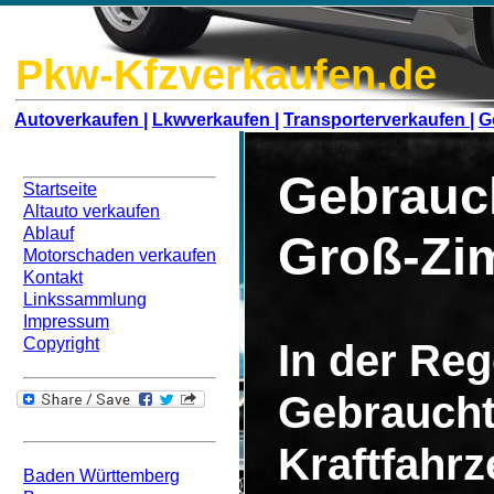
Pkw-Kfzverkaufen.de
Autoverkaufen |
Lkwverkaufen |
Transporterverkaufen |
G
Navigation
Gebrauc
Startseite
Altauto verkaufen
Ablauf
Groß-Zi
Motorschaden verkaufen
Kontakt
Linkssammlung
Impressum
Copyright
In der Rege
Gebraucht
Bundesweit
Kraftfahr
Baden Württemberg