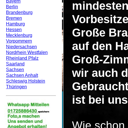
Bayern
mindesten
Berlin
Brandenburg
Vorbesitze
Bremen
Hamburg
Große Bra
Hessen
Mecklenburg
Vorpommern
auf den H
Niedersachsen
Nordrhein Westfalen
Groß-Zimm
Rheinland Pfalz
Saarland
wir auch d
Sachsen
Sachsen Anhalt
Schleswig Holstein
Gebraucht
Thüringen
ist bei un
Wie schon 