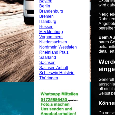
Experten
Bayern
wird dah
Berlin
Brandenburg
Neugieri
Bremen
Rubriken
Hamburg
Angebote
Hessen
betreiben
Mecklenburg
Vorpommern
Beim Au
Niedersachsen
bares Ge
bekanntl
Nordrhein Westfalen
detailiert
Rheinland Pfalz
Saarland
Werde
Sachsen
Sachsen Anhalt
einge
Schleswig Holstein
Thüringen
Generell
ausschla
oft nich
Selbst b
Können
Da versc