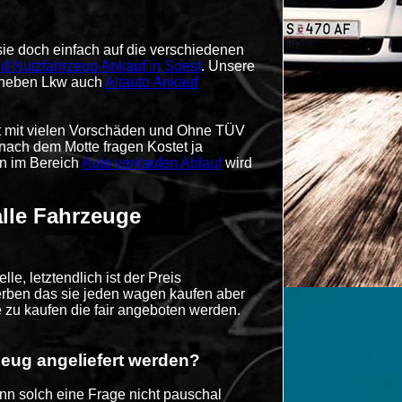
sie doch einfach auf die verschiedenen
d Nutzfahrzeug Ankauf in Soest
. Unsere
r neben Lkw auch
Altauto Ankauf
t mit vielen Vorschäden und Ohne TÜV
nach dem Motte fragen Kostet ja
en im Bereich
Auto verkaufen Ablauf
wird
lle Fahrzeuge
e, letztendlich ist der Preis
rben das sie jeden wagen kaufen aber
e zu kaufen die fair angeboten werden.
eug angeliefert werden?
n solch eine Frage nicht pauschal