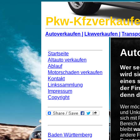
Pkw-Kfzverkaufe
Autoverkaufen |
Lkwverkaufen |
Transpo
Navigation
Aut
Startseite
Altauto verkaufen
Ablauf
Wer se
Motorschaden verkaufen
wird s
Kontakt
eines 
Linkssammlung
der Fi
Impressum
denn d
Copyright
Wer möch
und Unko
sich mit
Bundesweit
Bereich
bleibt
wa
Baden Württemberg
andere F