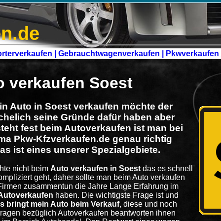
n.de
rterverkaufen |
Gebrauchtwagenverkaufen |
Pkwverkaufen 
o verkaufen Soest
in Auto in Soest verkaufen möchte der
ichelich seine Gründe dafür haben aber
steht fest beim Autoverkaufen ist man bei
rma Pkw-Kfzverkaufen.de genau richtig
as ist eines unserer Spezialgebiete.
te nicht beim
Auto verkaufen in Soest
das es schnell
mpliziert geht, daher sollte man beim Auto verkaufen
 Firmen zusammentun die Jahre Lange Erfahrung im
Autoverkaufen
haben. Die wichtigste Frage ist und
s bringt mein Auto beim Verkauf
, diese und noch
ragen bezüglich Autoverkaufen beantworten ihnen