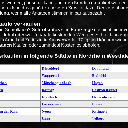
tet werden, pauschal kann aber den Kunden garantiert werden 
ann, denn das gehört zu unseren Service dazu. Der vereinbarte P
lung, wenn alle Angaben stimmen in bar ausgezahlt.
tauto verkaufen
ein Schrottauto?
Schrottautos
sind Fahrzeuge die nicht mehr ve
hr lohnt oder wo Reparaturkosten den Wert des Schrottfahrzeug
 Arbeit mit Zertifizierte Autoverwerter Tätig sind können wir 
wagen
Kaufen oder zumindest Kostenlos abholen.
erkaufen in folgende Städte in Nordrhein Westfal
Düsseldorf
Dortmund
Wuppertal
Bielefeld
chen
Mönchengladbach
Hagen
en
Bottrop
Castrop Rauxel
Gladbeck
Grevenbroich
Leverkusen
Lünen
n der Ruhr
Neuss
Ratingen
Unna
Velbert