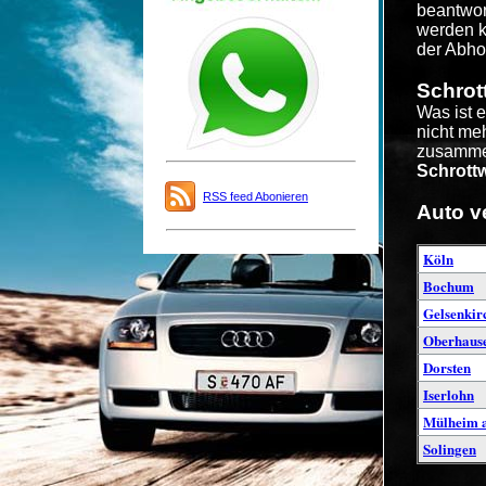
beantwor
werden k
der Abho
Schrot
Was ist 
nicht me
zusammen
Schrott
RSS feed Abonieren
Auto v
Köln
Bochum
Gelsenkir
Oberhaus
Dorsten
Iserlohn
Mülheim a
Solingen