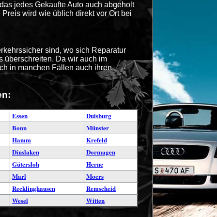
das jedes Gekaufte Auto auch abgeholt
reis wird wie üblich direkt vor Ort bei
rkehrssicher sind, wo sich Reparatur
s überschreiten. Da wir auch im
auch in manchen Fällen auch ihren
en:
Essen
Duisburg
Bonn
Münster
Hamm
Krefeld
Dinslaken
Dormagen
Gütersloh
Herne
Marl
Moers
Recklinghausen
Remscheid
Wesel
Witten