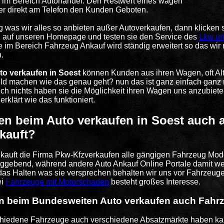
 im Bereich Autohandel. Den Restwert eines wagen
er direkt am Telefon den Kunden Geboten.
g was wir alles so anbieten außer Autoverkaufen, dann klicken 
 auf unseren Homepage und testen sie den Service des
Lkw un
 im Bereich Fahrzeug Ankauf wird ständig erweitert so das wi
.
to verkaufen in Soest
können Kunden aus ihren Wagen, oft Al
ld machen wie das genau geht? nun das ist ganz einfach ganz 
ich nichts haben sie die Möglichkeit ihren Wagen uns anzubiet
 erklärt wie das funktioniert.
n beim Auto verkaufen in Soest auch a
kauft?
 kauft die Firma Pkw-Kfzverkaufen alle gängigen Fahrzeug Modell
ggebend, während andere Auto Ankauf Online Portale damit we
t das Halten was sie versprechen behalten wir uns vor Fahrzeug
ei
Fahrzeuge mit Motorschaden
besteht großes Interesse.
 beim Bundesweiten Auto verkaufen auch Fahrz
hiedene Fahrzeuge auch verschiedene Absatzmärkte haben kan