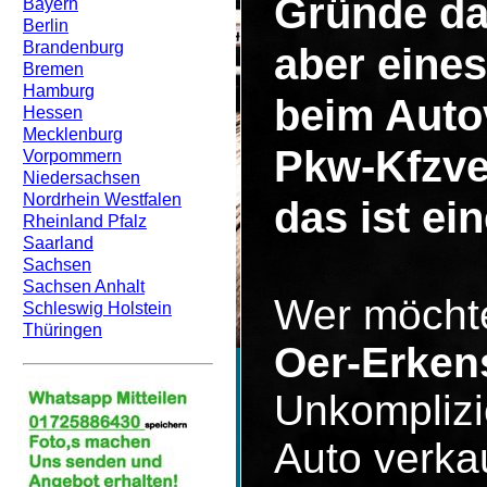
Gründe da
Bayern
Berlin
Brandenburg
aber eines
Bremen
Hamburg
beim Auto
Hessen
Mecklenburg
Pkw-Kfzve
Vorpommern
Niedersachsen
Nordrhein Westfalen
das ist ei
Rheinland Pfalz
Saarland
Sachsen
Sachsen Anhalt
Wer möcht
Schleswig Holstein
Thüringen
Oer-Erken
Unkomplizi
Auto verka