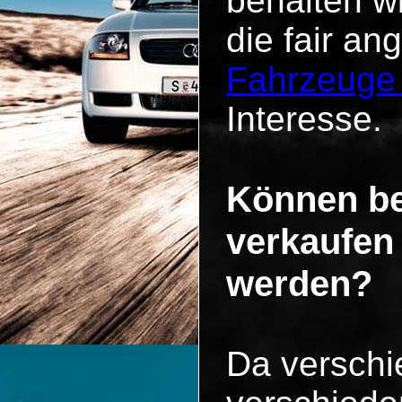
behalten w
die fair an
Fahrzeuge
Interesse.
Können be
verkaufen
werden?
Da versch