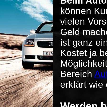
Beim Auto
können Kun
vielen Vo
Geld mache
ist ganz e
Kostet ja b
Möglichkei
Bereich
Au
erklärt wie 
Werden b