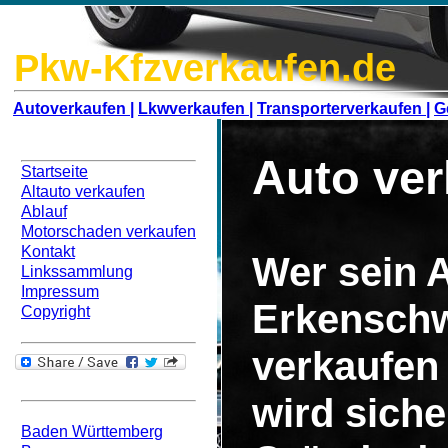
Pkw-Kfzverkaufen.de
Autoverkaufen |
Lkwverkaufen |
Transporterverkaufen |
G
Navigation
Auto ve
Startseite
Altauto verkaufen
Ablauf
Motorschaden verkaufen
Kontakt
Wer sein A
Linkssammlung
Impressum
Erkensch
Copyright
verkaufen
Bundesweit
wird siche
Baden Württemberg