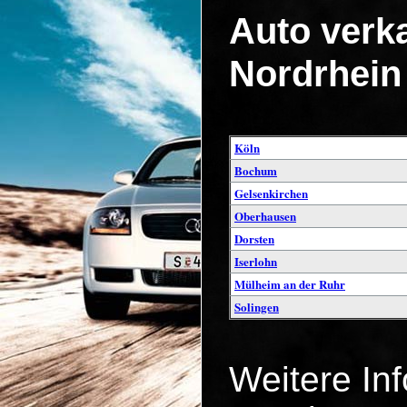
Auto verka
Nordrhein
Köln
Bochum
Gelsenkirchen
Oberhausen
Dorsten
Iserlohn
Mülheim an der Ruhr
Solingen
Weitere In