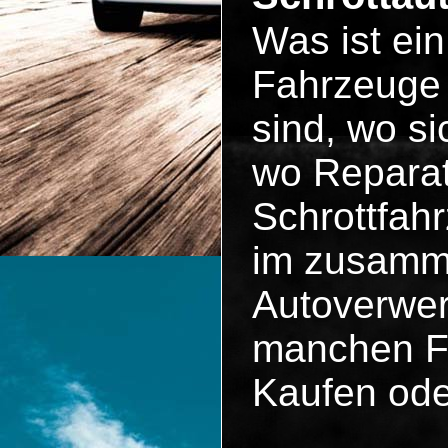
Was ist ei
Fahrzeuge 
sind, wo si
wo Reparat
Schrottfah
im zusammen
Autoverwer
manchen Fä
Kaufen ode