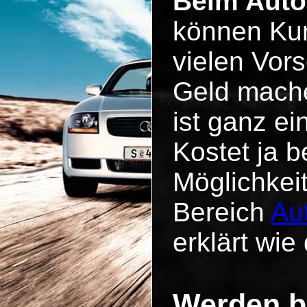
Beim Auto
können Kun
vielen Vo
Geld mache
ist ganz e
Kostet ja b
Möglichkei
Bereich
Au
erklärt wie 
Werden b