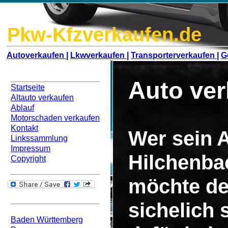
Pkw-Kfzverkaufen.de
Autoverkaufen |
Lkwverkaufen |
Transporterverkaufen |
G
Navigation
Auto ver
Startseite
Altauto verkaufen
Ablauf
Motorschaden verkaufen
Kontakt
Wer sein A
Linkssammlung
Impressum
Hilchenba
Copyright
möchte de
Bundesweit
sichelich
Baden Württemberg