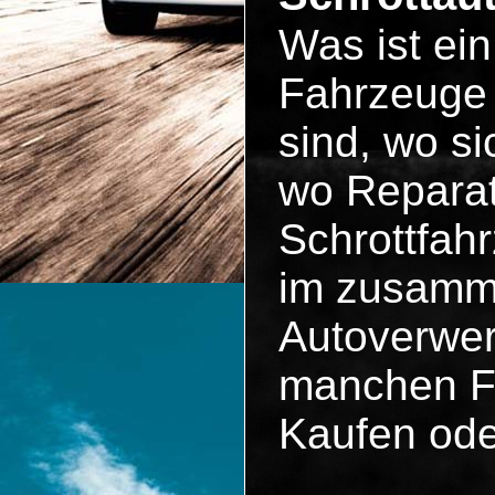
Was ist ei
Fahrzeuge 
sind, wo si
wo Reparat
Schrottfah
im zusammen
Autoverwer
manchen Fä
Kaufen ode