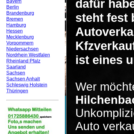
dafür hab
Bayern
Berlin
Brandenburg
steht fest
Bremen
Hamburg
Autoverka
Hessen
Mecklenburg
Kfzverkau
Vorpommern
Niedersachsen
Nordrhein Westfalen
ist eines 
Rheinland Pfalz
Saarland
Sachsen
Sachsen Anhalt
Wer möcht
Schleswig Holstein
Thüringen
Hilchenba
Unkomplizi
Auto verka