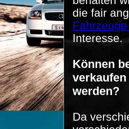
behalten w
die fair an
Fahrzeuge
Interesse.
Können be
verkaufen
werden?
Da versch