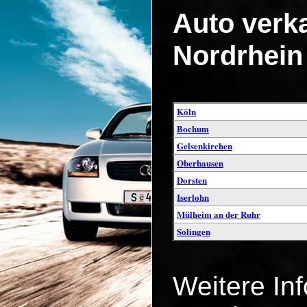
Auto verka
Nordrhein
Köln
Bochum
Gelsenkirchen
Oberhausen
Dorsten
Iserlohn
Mülheim an der Ruhr
Solingen
Weitere In